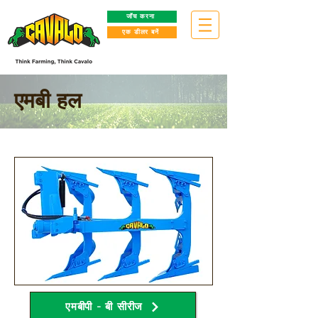
जाँच करना
एक डीलर बनें
एमबी हल
एमबीपी - बी सीरीज