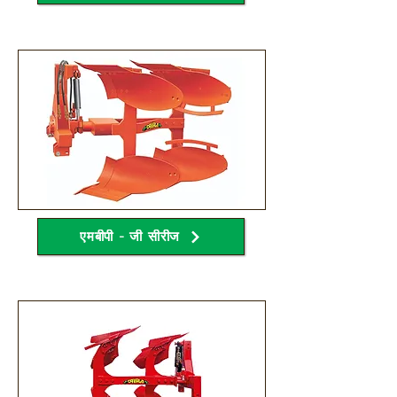
एमबीपी - जी सीरीज