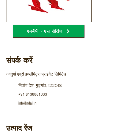
एमबीपी - एस सीरीज
संपर्क करें
नवदुर्गा एग्री इम्प्लीमेंट्स प्राइवेट लिमिटेड
निर्वाण देश, गुड़गांव, 122018
+91 8130061033
info@ndai.in
उत्पाद रेंज