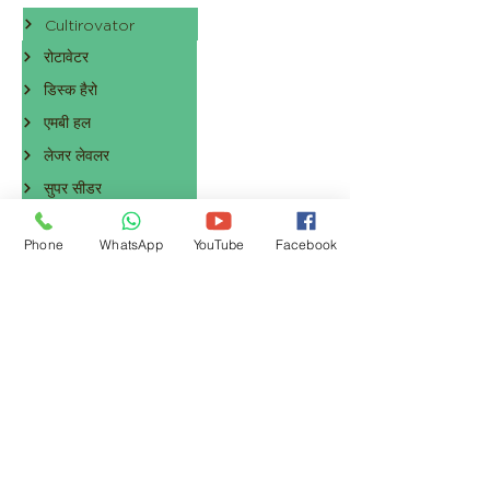
Cultirovator
रोटावेटर
डिस्क हैरो
एमबी हल
लेजर लेवलर
सुपर सीडर
मूलचर
Phone
WhatsApp
YouTube
Facebook
स्ट्रॉ रीपर
गाहनेवाला
व्हील हार्वेस्टर
ट्रैक्टर घुड़सवार कम्बाइन हार्वेस्टर
त्वरित सम्पक
हमारे बारे में
टीम